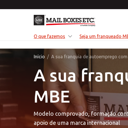
Saltar para o conteúdo principal
O que fazemos
Seja um franqueado M
Início
A sua franquia de autoemprego com
A sua fran
O q
Sej
Opo
Sob
Nós a
Abrir
Inicie
Somos
MBE
mais 
referê
impuls
dedic
soluçõ
embala
forne
serviç
perso
médias
Modelo comprovado, formação cont
empre
apoio de uma marca internacional
DE
DE