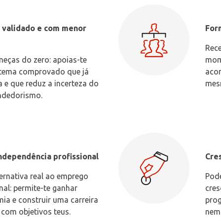
 validado e com menor
For
Rece
eças do zero: apoias-te
mom
tema comprovado que já
acon
a e que reduz a incerteza do
mesm
ndedorismo.
ndependência profissional
Cre
ernativa real ao emprego
Pode
nal: permite-te ganhar
cres
ia e construir uma carreira
prog
 com objetivos teus.
nem 