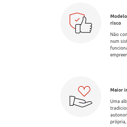
Modelo
risco
Não com
num sis
funcion
empree
Maior i
Uma alt
tradicio
autonom
própria,