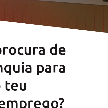
SCUBRA MAIS
SCUBRA MAIS
procura de
nquia para
o teu
 emprego?