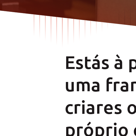
DE
DE
Estás à 
uma fra
criares 
próprio