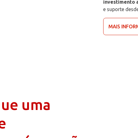
investimento 
e suporte desd
MAIS INFO
que uma
e