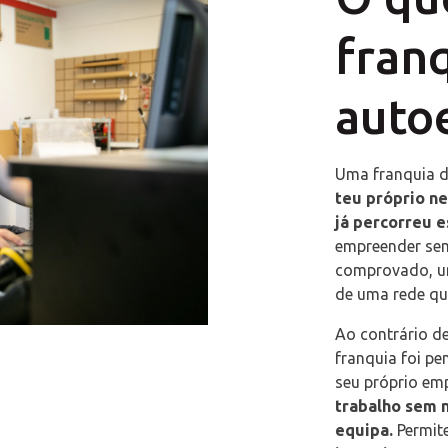
fran
auto
Uma franquia 
teu próprio n
já percorreu e
empreender se
comprovado, u
de uma rede qu
Ao contrário de
franquia foi p
seu próprio emp
trabalho sem 
equipa.
Permite