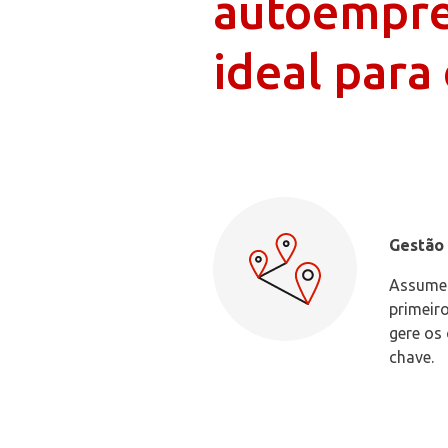
autoempre
ideal par
Gestão 
Assumes
primeiro
gere os 
chave.