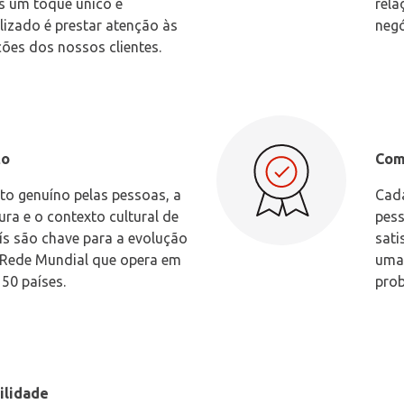
s um toque único e
rela
lizado é prestar atenção às
negó
ções dos nossos clientes.
to
Com
ito genuíno pelas pessoas, a
Cad
ura e o contexto cultural de
pes
ís são chave para a evolução
sati
Rede Mundial que opera em
uma 
50 países.
prob
ilidade