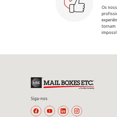
Os noss
profiss
experiê
tornam 
impossív
Siga-nos