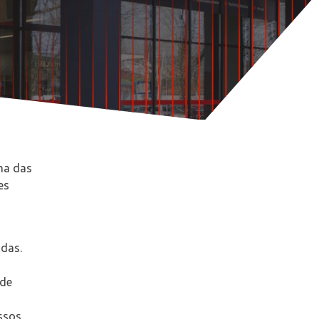
Histórias de clientes MBE
Grupo Fortidia
ma das
es
idas.
 de
ssos