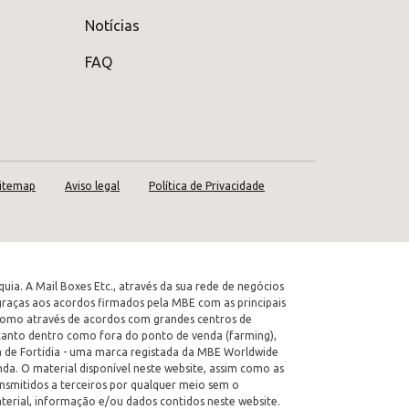
Notícias
FAQ
itemap
Aviso legal
Política de Privacidade
a. A Mail Boxes Etc., através da sua rede de negócios
s graças aos acordos firmados pela MBE com as principais
e como através de acordos com grandes centros de
 tanto dentro como fora do ponto de venda (farming),
ça de Fortidia - uma marca registada da MBE Worldwide
nda. O material disponível neste website, assim como as
ansmitidos a terceiros por qualquer meio sem o
terial, informação e/ou dados contidos neste website.