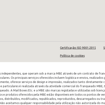
Certificação ISO 9001:2015
S
Política de cookies
 independentes, que operam sob a marca MBE através de um contrato de franqui
culares. Os principais serviços oferecidos incluem logística e envios, realizado
almente, oferece serviços de design e impressão, realizados tanto diretament
e particulares é realizada através da atividade comercial do franqueado MBE,
ueado. A Mail Boxes Etc. e a MBE são marcas registadas e utilizadas sob licen
viços e produtos oferecidos pela MBE estão disponíveis em todos os pontos de ve
s, distribuídos, modificados, republicados, reproduzidos, descarregados ou tr
 Não aceitamos qualquer responsabilidade pela utilização não autorizada do ma