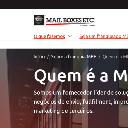
Saltar para o conteúdo principal
O que fazemos
Seja um franqueado M
Início
Sobre a franquia MBE
Quem é a M
Quem é a 
O q
Sej
Opo
Sob
Nós a
Abrir
Inicie
Somos
Somos um fornecedor líder de solu
mais 
referê
impuls
dedic
negócios de envio, fullfilment, impr
soluçõ
embala
forne
serviç
perso
médias
marketing de terceiros.
empre
DE
DE