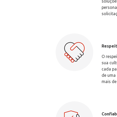
soluçõe
persona
solicita
Respei
O respe
sua cult
cada pa
de uma 
mais de 
Confiab